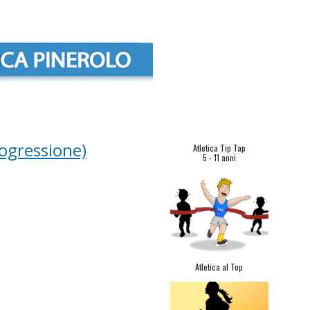
ion
rogressione)
Atletica Tip Tap
5 - 11 anni
Atletica al Top